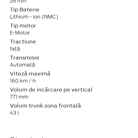
26 min
Tip Baterie
Lithium - ion (NMC)
Tip motor
E-Motor
Tractiune
față
Transmisie
Automată
Viteză maximă
160 km / h
Volum de incărcare pe vertical
771 mm
Volum trunk zona frontală
43 l