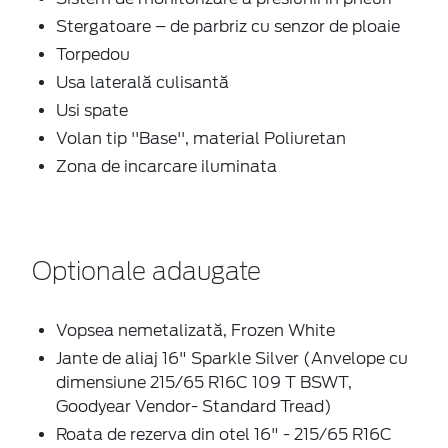
Stergatoare – de parbriz cu senzor de ploaie
Torpedou
Usa laterală culisantă
Usi spate
Volan tip ''Base'', material Poliuretan
Zona de incarcare iluminata
Optionale adaugate
Vopsea nemetalizată, Frozen White
Jante de aliaj 16" Sparkle Silver (Anvelope cu
dimensiune 215/65 R16C 109 T BSWT,
Goodyear Vendor- Standard Tread)
Roata de rezerva din otel 16" - 215/65 R16C