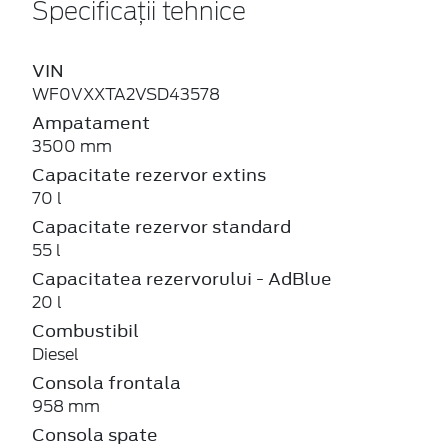
Specificații tehnice
VIN
WF0VXXTA2VSD43578
Ampatament
3500 mm
Capacitate rezervor extins
70 l
Capacitate rezervor standard
55 l
Capacitatea rezervorului - AdBlue
20 l
Combustibil
Diesel
Consola frontala
958 mm
Consola spate