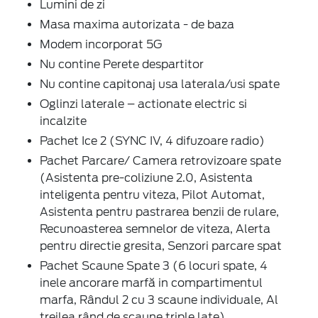
Lumini de zi
Masa maxima autorizata - de baza
Modem incorporat 5G
Nu contine Perete despartitor
Nu contine capitonaj usa laterala/usi spate
Oglinzi laterale – actionate electric si
incalzite
Pachet Ice 2 (SYNC IV, 4 difuzoare radio)
Pachet Parcare/ Camera retrovizoare spate
(Asistenta pre-coliziune 2.0, Asistenta
inteligenta pentru viteza, Pilot Automat,
Asistenta pentru pastrarea benzii de rulare,
Recunoasterea semnelor de viteza, Alerta
pentru directie gresita, Senzori parcare spat
Pachet Scaune Spate 3 (6 locuri spate, 4
inele ancorare marfă in compartimentul
marfa, Rândul 2 cu 3 scaune individuale, Al
treilea rând de scaune triple late)