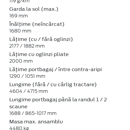
119 g/km
Garda la sol (max.)
169 mm
Înălțime (neîncărcat)
1680 mm
Lățime (cu / fără oglinzi)
2177 / 1882 mm
Lățime cu oglinzi pliate
2000 mm
Lățime portbagaj / între contra-aripi
1290 / 1051 mm
Lungime (fără / cu cârlig tractare)
4604 / 4715 mm
Lungime portbagaj până la randul 1 / 2
scaune
1688 / 865-1017 mm
Masa max. ansamblu
4480 kg