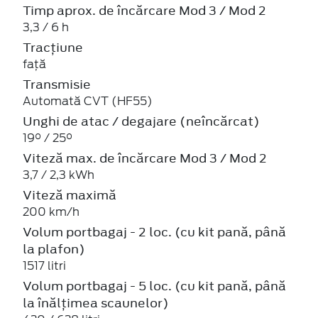
Timp aprox. de încărcare Mod 3 / Mod 2
3,3 / 6 h
Tracțiune
față
Transmisie
Automată CVT (HF55)
Unghi de atac / degajare (neîncărcat)
19° / 25°
Viteză max. de încărcare Mod 3 / Mod 2
3,7 / 2,3 kWh
Viteză maximă
200 km/h
Volum portbagaj - 2 loc. (cu kit pană, până
la plafon)
1517 litri
Volum portbagaj - 5 loc. (cu kit pană, până
la înălțimea scaunelor)