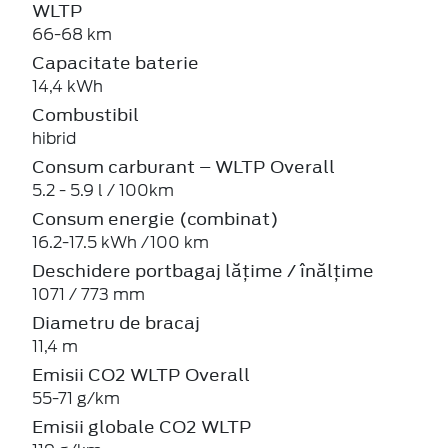
WLTP
66-68 km
Capacitate baterie
14,4 kWh
Combustibil
hibrid
Consum carburant – WLTP Overall
5.2 - 5.9 l / 100km
Consum energie (combinat)
16.2-17.5 kWh /100 km
Deschidere portbagaj lățime / înălțime
1071 / 773 mm
Diametru de bracaj
11,4 m
Emisii CO2 WLTP Overall
55-71 g/km
Emisii globale CO2 WLTP