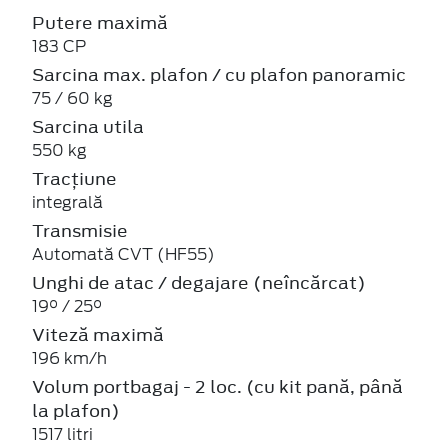
Putere maximă
183 CP
Sarcina max. plafon / cu plafon panoramic
75 / 60 kg
Sarcina utila
550 kg
Tracțiune
integrală
Transmisie
Automată CVT (HF55)
Unghi de atac / degajare (neîncărcat)
19° / 25°
Viteză maximă
196 km/h
Volum portbagaj - 2 loc. (cu kit pană, până
la plafon)
1517 litri