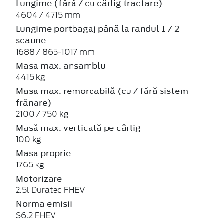
Lungime (fără / cu cârlig tractare)
4604 / 4715 mm
Lungime portbagaj până la randul 1 / 2
scaune
1688 / 865-1017 mm
Masa max. ansamblu
4415 kg
Masa max. remorcabilă (cu / fără sistem
frânare)
2100 / 750 kg
Masă max. verticală pe cârlig
100 kg
Masa proprie
1765 kg
Motorizare
2.5l Duratec FHEV
Norma emisii
S6.2 FHEV