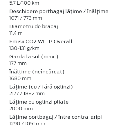
5,7 L/100 km
Deschidere portbagaj lățime / înălțime
1071 / 773 mm
Diametru de bracaj
11,4 m
Emisii CO2 WLTP Overall
130-131 g/km
Garda la sol (max.)
177 mm
Înălțime (neîncărcat)
1680 mm
Lățime (cu / fără oglinzi)
2177 / 1882 mm
Lățime cu oglinzi pliate
2000 mm
Lățime portbagaj / între contra-aripi
1290 / 1051 mm