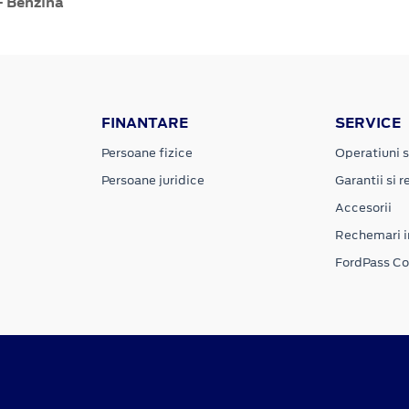
- Benzină
FINANTARE
SERVICE
Persoane fizice
Operatiuni s
Persoane juridice
Garantii si re
Accesorii
Rechemari i
FordPass C