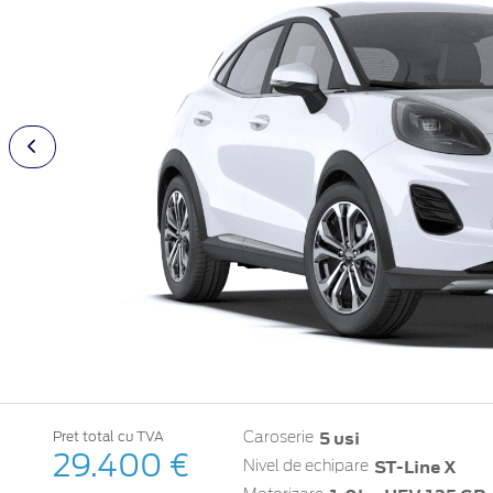
5 usi
Pret total cu TVA
Caroserie
29.400 €
ST-Line X
Nivel de echipare