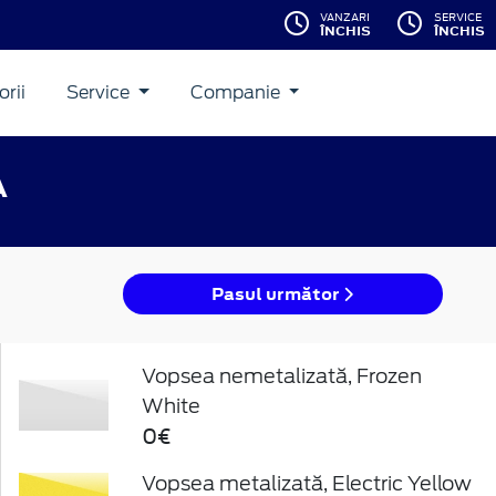
VANZARI
SERVICE
ÎNCHIS
ÎNCHIS
rii
Service
Companie
A
Pasul următor
Vopsea nemetalizată, Frozen
White
0€
Vopsea metalizată, Electric Yellow