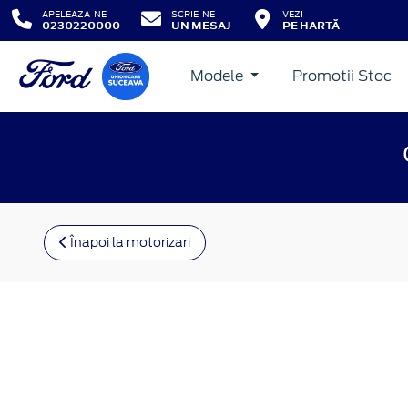
APELEAZA-NE
SCRIE-NE
VEZI
0230220000
UN MESAJ
PE HARTĂ
Modele
Promotii Stoc
Înapoi la motorizari