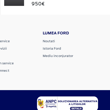
950€
LUMEA FORD
ervice
Noutati
vizii
Istoria Ford
Mediu inconjurator
n service
onnect