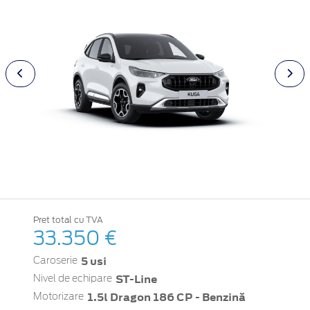
Pret total cu TVA
33.350 €
5 usi
Caroserie
ST-Line
Nivel de echipare
1.5l Dragon 186 CP - Benzină
Motorizare