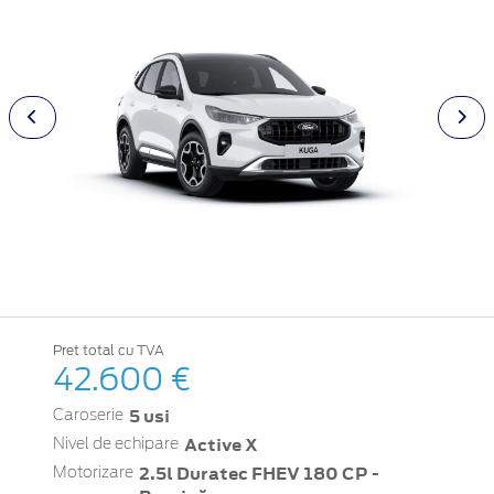
Pret total cu TVA
42.600 €
5 usi
Caroserie
Active X
Nivel de echipare
2.5l Duratec FHEV 180 CP -
Motorizare